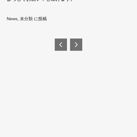
News
,
未分類
に投稿
投
稿
■臨
お盆
時休
前の
ナ
業の
商品
ビ
お知
入れ
らせ
替え
ゲ
■
セー
ー
ル開
催の
シ
メールアドレス
お知
ョ
らせ
ン
パスワード