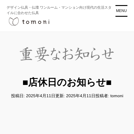
コ
デザイン仏具・仏壇 ワンルーム・マンション向け現代の生活スタ
ン
MENU
イルに合わせた仏具
テ
ン
ツ
に
ス
キ
ッ
プ
■店休日のお知らせ■
投稿日: 2025年4月11日
更新: 2025年4月11日
投稿者:
tomoni