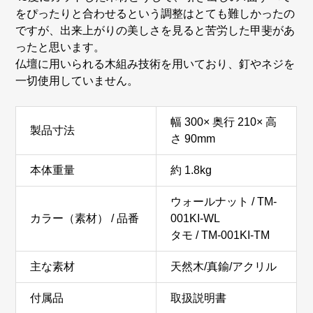
をぴったりと合わせるという調整はとても難しかったの
ですが、出来上がりの美しさを見ると苦労した甲斐があ
ったと思います。
仏壇に用いられる木組み技術を用いており、釘やネジを
一切使用していません。
幅 300× 奥行 210× 高
製品寸法
さ 90mm
本体重量
約 1.8kg
ウォールナット / TM-
カラー（素材） / 品番
001KI-WL
タモ / TM-001KI-TM
主な素材
天然木/真鍮/アクリル
付属品
取扱説明書