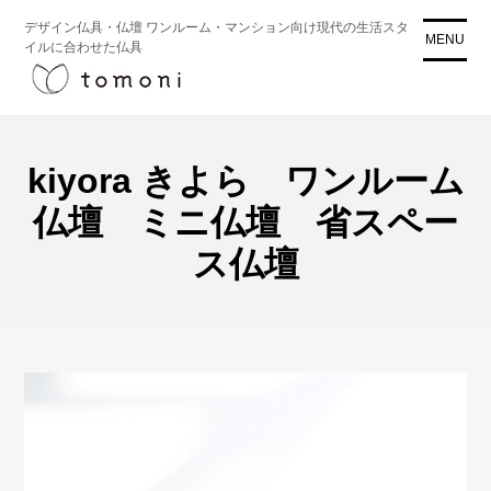
コ
デザイン仏具・仏壇 ワンルーム・マンション向け現代の生活スタ
ン
MENU
イルに合わせた仏具
テ
ン
ツ
に
ス
kiyora きよら ワンルーム
キ
仏壇 ミニ仏壇 省スペー
ッ
プ
ス仏壇